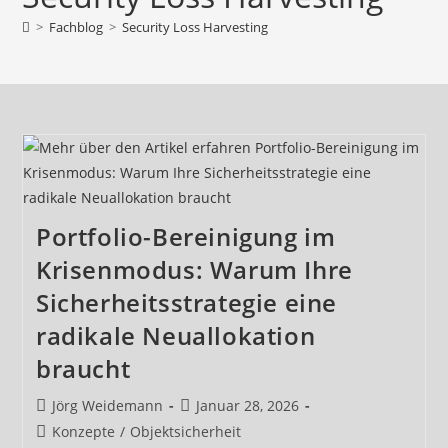
>
Fachblog
>
Security Loss Harvesting
Portfolio-Bereinigung im
Krisenmodus: Warum Ihre
Sicherheitsstrategie eine
radikale Neuallokation
braucht
Beitrags-
Beitrag
Jörg Weidemann
Januar 28, 2026
Autor:
veröffentlicht:
Beitrags-
Konzepte
/
Objektsicherheit