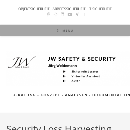
Zum
OBJEKTSICHERHEIT - ARBEITSSICHERHEIT - IT SICHERHEIT
Inhalt
springen
MENÜ
BERATUNG - KONZEPT - ANALYSEN - DOKUMENTATIO
Security Loss Harvesting