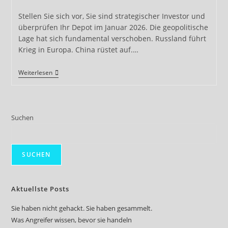
Kategorie:
Stellen Sie sich vor, Sie sind strategischer Investor und
überprüfen Ihr Depot im Januar 2026. Die geopolitische
Lage hat sich fundamental verschoben. Russland führt
Krieg in Europa. China rüstet auf.…
Portfolio-
Weiterlesen
Bereinigung
Im
Krisenmodus:
Warum
Ihre
Suchen
Sicherheitsstrategie
Eine
Radikale
Neuallokation
Braucht
SUCHEN
Aktuellste Posts
Sie haben nicht gehackt. Sie haben gesammelt.
Was Angreifer wissen, bevor sie handeln