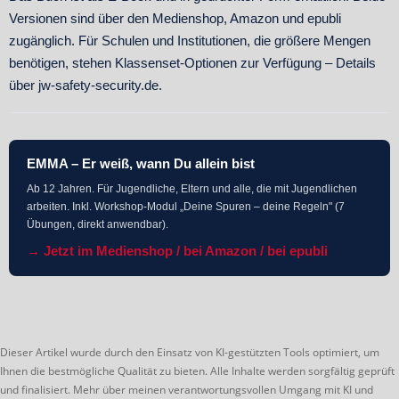
Versionen sind über den Medienshop, Amazon und epubli
zugänglich. Für Schulen und Institutionen, die größere Mengen
benötigen, stehen Klassenset-Optionen zur Verfügung – Details
über jw-safety-security.de.
EMMA – Er weiß, wann Du allein bist
Ab 12 Jahren. Für Jugendliche, Eltern und alle, die mit Jugendlichen
arbeiten. Inkl. Workshop-Modul „Deine Spuren – deine Regeln" (7
Übungen, direkt anwendbar).
→ Jetzt im Medienshop / bei Amazon / bei epubli
Dieser Artikel wurde durch den Einsatz von KI-gestützten Tools optimiert, um
Ihnen die bestmögliche Qualität zu bieten. Alle Inhalte werden sorgfältig geprüft
und finalisiert. Mehr über meinen verantwortungsvollen Umgang mit KI und