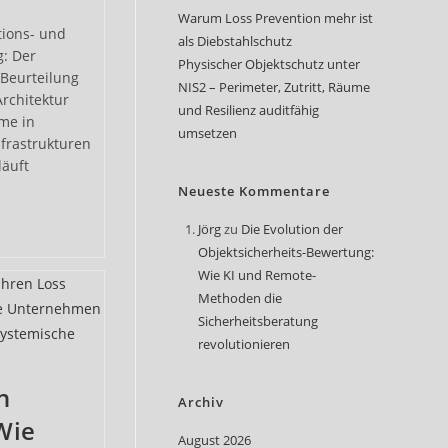
Warum Loss Prevention mehr ist
tions- und
als Diebstahlschutz
g: Der
Physischer Objektschutz unter
Beurteilung
NIS2 – Perimeter, Zutritt, Räume
rchitektur
und Resilienz auditfähig
me in
umsetzen
frastrukturen
läuft
Neueste Kommentare
Jörg
zu
Die Evolution der
Objektsicherheits-Bewertung:
Wie KI und Remote-
ektur
Methoden die
Sicherheitsberatung
revolutionieren
n
Archiv
Wie
August 2026