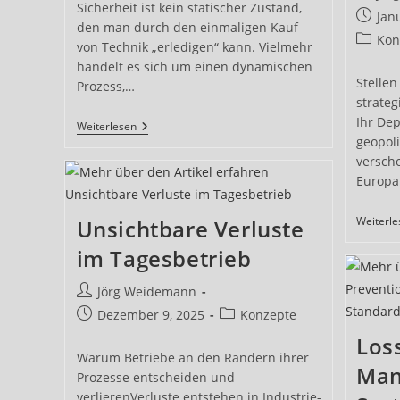
Sicherheit ist kein statischer Zustand,
Autor:
Beitrag
Jan
den man durch den einmaligen Kauf
veröffe
Beitrag
Kon
von Technik „erledigen“ kann. Vielmehr
Kategor
handelt es sich um einen dynamischen
Stellen
Prozess,…
strate
Ihr Dep
Objektsicherheit:
Weiterlesen
Schritt
geopol
Für
verscho
Schritt
Europa.
Zur
Fundierten
Sicherheitsbewertung
Weiterl
Unsichtbare Verluste
im Tagesbetrieb
Beitrags-
Jörg Weidemann
Autor:
Beitrag
Beitrags-
Dezember 9, 2025
Konzepte
veröffentlicht:
Kategorie:
Los
Warum Betriebe an den Rändern ihrer
Man
Prozesse entscheiden und
verlierenVerluste entstehen in Industrie-