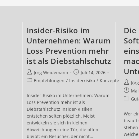
Insider-Risiko im
Die
Unternehmen: Warum
Soft
Loss Prevention mehr
eins
ist als Diebstahlschutz
mac
Unt
Beitrags-
Beitrag
Jörg Weidemann
Juli 14, 2026
Autor:
veröffentlicht:
Beitrags-
Empfehlungen
/
Insiderrisiko
/
Konzepte
Beitrag
Jör
Kategorie:
Autor:
Beitrag
Mai
Insider-Risiko im Unternehmen: Warum
veröffe
Beitrag
Gut
Loss Prevention mehr ist als
Kategor
Diebstahlschutz Insider-Risiken
Wer ei
entstehen selten plötzlich. Meist
beauftr
entwickeln sie sich in kleinen
stehen 
Abweichungen: eine Tür, die offen
welche
bleibt; ein Besucher, der nicht…