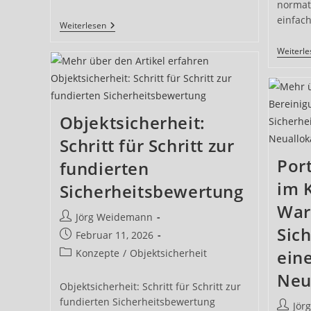
normat
einfach
Insider-
Weiterlesen
Risiko
Im
Weiterl
Unternehmen:
Warum
Loss
Prevention
Mehr
Ist
Objektsicherheit:
Als
Diebstahlschutz
Schritt für Schritt zur
Por
fundierten
im 
Sicherheitsbewertung
War
Beitrags-
Jörg Weidemann
Sich
Autor:
Beitrag
Februar 11, 2026
veröffentlicht:
Beitrags-
ein
Konzepte
/
Objektsicherheit
Kategorie:
Neu
Objektsicherheit: Schritt für Schritt zur
fundierten Sicherheitsbewertung
Beitrag
Jör