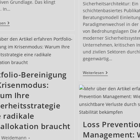
iven Grundlage. Das klingt
Sicherheitsarchitektur: Ein
. In…
schichtenbasiertes Publika
Beratungsmodell Einleitun
Die
esen
Paradigmenwechsel in der 
Gutachter-
von Bedrohungslagen Die A
Software
Ist
moderner Sicherheitssyste
Einsatzbereit
Unternehmen, kritischen In
–
und zivilen Sektoren durch
KI
Macht
gegenwärtig…
Den
Unterschied
tfolio-Bereinigung
Systematik
Weiterlesen
Der
Krisenmodus:
Integrierten
Sicherheitsarchit
um Ihre
erheitsstrategie
e radikale
Loss Preventio
allokation braucht
Management: 
s-
g Weidemann