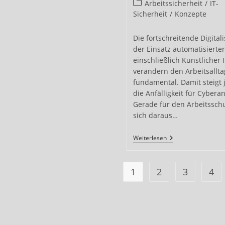
veröffentlicht:
Beitrags-
Arbeitssicherheit
/
IT-
Und
Kategorie:
Sicherheit
/
Konzepte
Synergien
Neu
Bewertet
Die fortschreitende Digital
der Einsatz automatisierte
einschließlich Künstlicher I
verändern den Arbeitsallta
fundamental. Damit steigt
die Anfälligkeit für Cyberan
Gerade für den Arbeitssch
sich daraus…
Auswirkungen
Weiterlesen
Von
Cyberangriffen
Auf
Den
1
2
3
4
Arbeitsschutz:
Risiken,
Herausforderun
Und
Handlungsansät