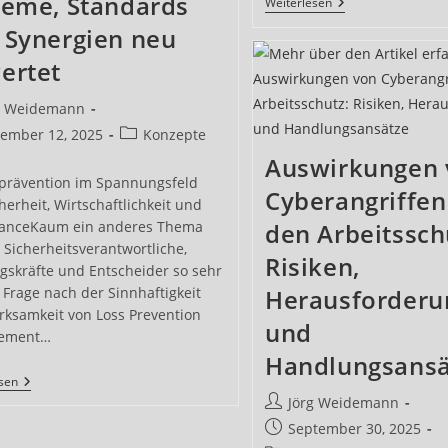
teme, Standards
Loss
Weiterlesen
Prevention
 Synergien neu
Management:
Wie
ertet
Unternehmen
Unsichtbare
Verluste
s-
g Weidemann
Durch
Systemische
Beitrags-
ember 12, 2025
Konzepte
Stabilität
ntlicht:
Kategorie:
Auswirkungen 
Bekämpfen
tprävention im Spannungsfeld
Cyberangriffen
herheit, Wirtschaftlichkeit und
anceKaum ein anderes Thema
den Arbeitssch
Sicherheitsverantwortliche,
Risiken,
gskräfte und Entscheider so sehr
 Frage nach der Sinnhaftigkeit
Herausforderu
rksamkeit von Loss Prevention
und
ement…
Handlungsansä
Loss
esen
Prevention
Beitrags-
Jörg Weidemann
Management:
Autor:
Beitrag
September 30, 2025
Systeme,
Standards