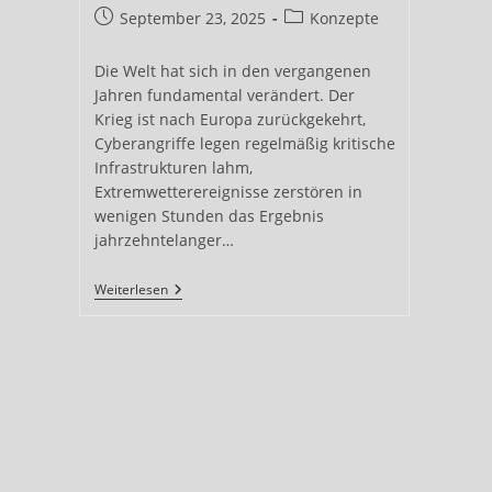
Autor:
Beitrag
Beitrags-
September 23, 2025
Konzepte
veröffentlicht:
Kategorie:
Die Welt hat sich in den vergangenen
Jahren fundamental verändert. Der
Krieg ist nach Europa zurückgekehrt,
Cyberangriffe legen regelmäßig kritische
Infrastrukturen lahm,
Extremwetterereignisse zerstören in
wenigen Stunden das Ergebnis
jahrzehntelanger…
Die
Weiterlesen
Neue
Realität
Der
Resilienz:
Warum
Zivile
Verteidigung
Heute
Wichtiger
Ist
Denn