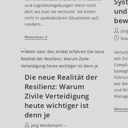
Sys
und Logistikumgebungen meist nicht
und
dort, wo man sie vermutet. Sie treten
nicht in spektakulären Situationen auf,
bew
sondern…
Beitrag
Jör
Autor:
Unsichtbare
Weiterlesen
Beitrag
Nov
Verluste
veröffe
Im
Tagesbetrieb
Verlus
von Sic
Compli
bewegt 
Die neue Realität der
Führun
wie die
Resilienz: Warum
und Wi
Zivile Verteidigung
Manag
heute wichtiger ist
Weiterl
denn je
Beitrags-
Jörg Weidemann