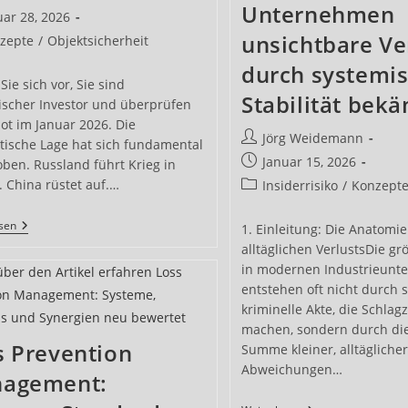
Unternehmen
uar 28, 2026
ntlicht:
unsichtbare Ve
s-
zepte
/
Objektsicherheit
ie:
durch systemi
 Sie sich vor, Sie sind
Stabilität bek
gischer Investor und überprüfen
ot im Januar 2026. Die
Beitrags-
Jörg Weidemann
itische Lage hat sich fundamental
Autor:
Beitrag
Januar 15, 2026
ben. Russland führt Krieg in
veröffentlicht:
 China rüstet auf.…
Beitrags-
Insiderrisiko
/
Konzept
Kategorie:
Portfolio-
esen
1. Einleitung: Die Anatomie
Bereinigung
alltäglichen VerlustsDie gr
Im
Krisenmodus:
in modernen Industrieun
Warum
entstehen oft nicht durch 
Ihre
kriminelle Akte, die Schlag
Sicherheitsstrategie
Eine
machen, sondern durch die 
Radikale
s Prevention
Summe kleiner, alltägliche
Neuallokation
Abweichungen…
Braucht
agement: