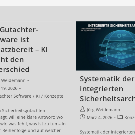
 Gutachter-
ware ist
atzbereit – KI
ht den
erschied
Systematik der
s-
g Weidemann
integrierten
 19, 2026
ntlicht:
s-
achter Software
/
KI
/
Konzepte
Sicherheitsarc
ie:
Beitrags-
Jörg Weidemann
n Sicherheitsgutachten
Autor:
agt, will eine klare Antwort: Wo
Beitrag
Beitrags
März 4, 2026
Konz
veröffentlicht:
Kategori
wir, was fehlt, was ist zu tun – in
r Reihenfolge und auf welcher
Systematik der integrierte