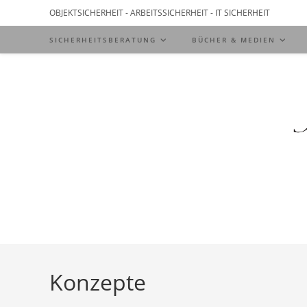
Zum
OBJEKTSICHERHEIT - ARBEITSSICHERHEIT - IT SICHERHEIT
Inhalt
SICHERHEITSBERATUNG
BÜCHER & MEDIEN
springen
Konzepte