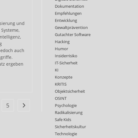
Dokumentation
Empfehlungen
Entwicklung
isierung und
Gewaltprävention
r Systeme,
Gutachter Software
ntelligenz,
Hacking
g
Humor
 jedoch auch
Insiderrisiko
griffe.
IT-Sicherheit
utz ergeben
KI
Konzepte
KRITIS
Objektsicherheit
OSINT
5
Psychologie
Zur nächsten Seite
Radikalisierung
gen
Safe Kids
Sicherheitskultur
ze
Technologie