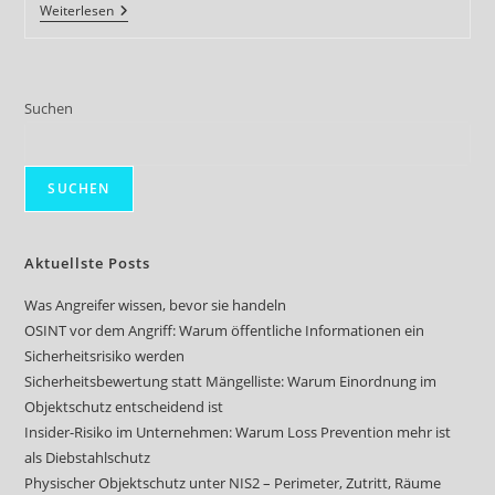
Schatten
Weiterlesen
Der
Gewalt
–
Ein
Thriller
Suchen
Über
Terrorismus,
Radikalisierung
Und
Sicherheitspolitik
SUCHEN
Aktuellste Posts
Was Angreifer wissen, bevor sie handeln
OSINT vor dem Angriff: Warum öffentliche Informationen ein
Sicherheitsrisiko werden
Sicherheitsbewertung statt Mängelliste: Warum Einordnung im
Objektschutz entscheidend ist
Insider-Risiko im Unternehmen: Warum Loss Prevention mehr ist
als Diebstahlschutz
Physischer Objektschutz unter NIS2 – Perimeter, Zutritt, Räume