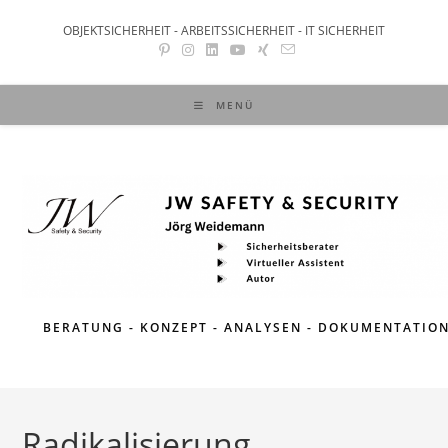
Zum
OBJEKTSICHERHEIT - ARBEITSSICHERHEIT - IT SICHERHEIT
Inhalt
springen
MENÜ
BERATUNG - KONZEPT - ANALYSEN - DOKUMENTATIO
Radikalisierung