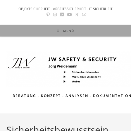
Zum
OBJEKTSICHERHEIT - ARBEITSSICHERHEIT - IT SICHERHEIT
Inhalt
springen
MENÜ
BERATUNG - KONZEPT - ANALYSEN - DOKUMENTATIO
Sicherheitsbewusstsein