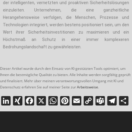
der intelligenten, vernetzten und proaktiven Sicherheitslösungen
einzuleiten. Unternehmen, die eine ganzheitliche
Herangehensweise verfolgen, die Menschen, Prozesse und
Technologien integriert, werden bestens positioniert sein, um den
Wert ihrer Sicherheitsinvestitionen zu maximieren und ein
Höchstmaß an Schutz in einer immer komplexeren
Bedrohungslandschaft zu gewährleisten.
Dieser Artikel wurde durch den Einsatz von KI-gestützten Tools optimiert, um
Ihnen die bestmögliche Qualität zu bieten. Alle Inhalte werden sorgfältig geprüft
und finalisiert. Mehr über meinen verantwortungsvollen Umgang mit KI und
Datenschutz erfahren Sie auf meiner Seite zur
Arbeitsweise
.
Li
XI
F
X
W
Pi
E
C
T
T
n
N
a
h
nt
m
o
e
el
k
G
c
at
er
ai
p
a
e
e
e
s
e
l
y
m
gr