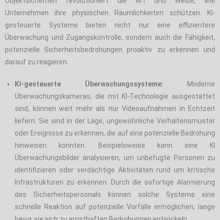
Objektsicherheit revolutioniert die Art und Weise, wie
Unternehmen ihre physischen Räumlichkeiten schützen. KI-
gesteuerte Systeme bieten nicht nur eine effizientere
Überwachung und Zugangskontrolle, sondern auch die Fähigkeit,
potenzielle Sicherheitsbedrohungen proaktiv zu erkennen und
darauf zu reagieren.
KI-gesteuerte Überwachungssysteme:
Moderne
Überwachungskameras, die mit KI-Technologie ausgestattet
sind, können weit mehr als nur Videoaufnahmen in Echtzeit
liefern. Sie sind in der Lage, ungewöhnliche Verhaltensmuster
oder Ereignisse zu erkennen, die auf eine potenzielle Bedrohung
hinweisen könnten. Beispielsweise kann eine KI
Überwachungsbilder analysieren, um unbefugte Personen zu
identifizieren oder verdächtige Aktivitäten rund um kritische
Infrastrukturen zu erkennen. Durch die sofortige Alarmierung
des Sicherheitspersonals können solche Systeme eine
schnelle Reaktion auf potenzielle Vorfälle ermöglichen, lange
bevor sie sich zu ernsthaften Bedrohungen entwickeln.