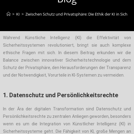
>
KI
>
Zwischen Schutz und Privatsphäre: Die Ethik der KI in Sicher
Während Künstliche Intelligenz (KI) die Effektivität von
Sicherheitssystemen revolutioniert, bringt sie auch komplexe
ethische Fragen mit sich. In diesem Beitrag erkunden wir die
Balance zwischen innovativer Sicherheitstechnologie und dem
Schutz der Privatsphäre, den Herausforderungen der Transparenz
und der Notwendigkeit, Vorurteile in KI-Systemen zu vermeiden.
1. Datenschutz und Persönlichkeitsrechte
In der Ära der digitalen Transformation sind Datenschutz und
Persönlichkeitsrechte zu zentralen Anliegen geworden, besonders
wenn es um die Integration von Künstlicher Intelligenz (KI) in
Sicherheitssysteme geht. Die Fähigkeit von KI, große Mengen an