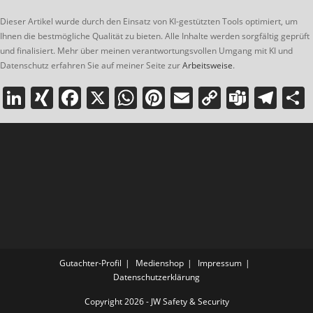
Dieser Artikel wurde durch den Einsatz von KI-gestützten Tools optimiert, um
Ihnen die bestmögliche Qualität zu bieten. Alle Inhalte werden sorgfältig geprüft
und finalisiert. Mehr über meinen verantwortungsvollen Umgang mit KI und
Datenschutz erfahren Sie auf meiner Seite zur
Arbeitsweise
.
Li
XI
F
X
W
Pi
E
C
T
T
n
N
a
h
nt
m
o
e
el
k
G
c
at
er
ai
p
a
e
e
e
s
e
l
y
m
gr
dI
b
A
st
Li
s
a
n
o
p
n
m
o
p
k
k
Gutachter-Profil
Medienshop
Impressum
Datenschutzerklärung
Copyright 2026 - JW Safety & Security