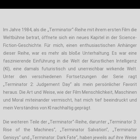
Im Jahre 1984, als die „Terminator“-Reihe mit ihrem ersten Film die
Weltbühne betrat, öffnete sich ein neues Kapitel in der Science-
Fiction-Geschichte. Für mich, einen enthusiastischen Anhänger
dieser Reihe, war es mehr als bloße Unterhaltung. Es war eine
faszinierende Einführung in die Welt der Künstlichen Intelligenz
(KI), eine damals futuristisch und unerreichbar wirkende Welt.
Unter den verschiedenen Fortsetzungen der Serie ragt
„Terminator 2: Judgement Day“ als mein persönlicher Favorit
heraus. Die Art und Weise, wie der Film Menschlichkeit, Maschinen
und Moral miteinander vermischt, hat mich tief beeindruckt und
mein Verständnis von KI nachhaltig geprägt.
Die weiteren Teile der „Terminator“-Reihe, darunter „Terminator 3:
Rise of the Machines“, „Terminator Salvation“, „Terminator
Genisys“ und „Terminator: Dark Fate“, haben jeweils auf ihre Weise