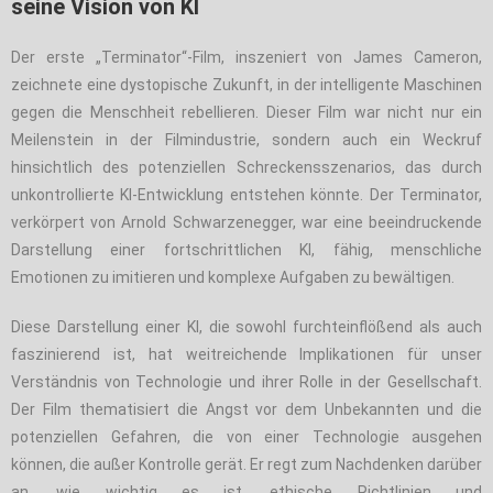
seine Vision von KI
Der erste „Terminator“-Film, inszeniert von James Cameron,
zeichnete eine dystopische Zukunft, in der intelligente Maschinen
gegen die Menschheit rebellieren. Dieser Film war nicht nur ein
Meilenstein in der Filmindustrie, sondern auch ein Weckruf
hinsichtlich des potenziellen Schreckensszenarios, das durch
unkontrollierte KI-Entwicklung entstehen könnte. Der Terminator,
verkörpert von Arnold Schwarzenegger, war eine beeindruckende
Darstellung einer fortschrittlichen KI, fähig, menschliche
Emotionen zu imitieren und komplexe Aufgaben zu bewältigen.
Diese Darstellung einer KI, die sowohl furchteinflößend als auch
faszinierend ist, hat weitreichende Implikationen für unser
Verständnis von Technologie und ihrer Rolle in der Gesellschaft.
Der Film thematisiert die Angst vor dem Unbekannten und die
potenziellen Gefahren, die von einer Technologie ausgehen
können, die außer Kontrolle gerät. Er regt zum Nachdenken darüber
an, wie wichtig es ist, ethische Richtlinien und