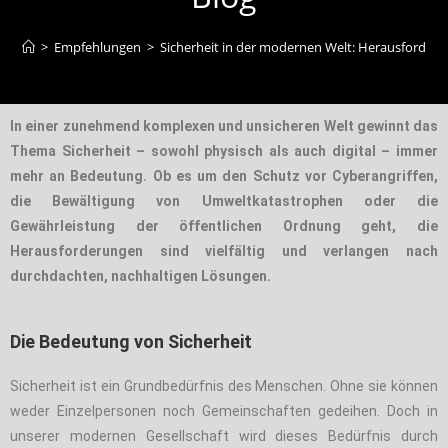
>
Empfehlungen
>
Sicherheit in der modernen Welt: Herausforde
In einer zunehmend komplexen und unsicheren Welt gewinnt das
Thema Sicherheit – sowohl physisch als auch digital – immer
mehr an Bedeutung. Ob es um den Schutz vor Cyberangriffen,
die Bewältigung von Umweltkatastrophen oder die
Gewährleistung der öffentlichen Ordnung geht, die
Herausforderungen sind vielfältig und verlangen nach
durchdachten, nachhaltigen Lösungen.
Die Bedeutung von Sicherheit
Sicherheit ist ein Grundbedürfnis des Menschen. Ohne sie können
weder Einzelpersonen noch Gemeinschaften gedeihen. Doch in
unserer modernen Gesellschaft wird dieses Bedürfnis durch