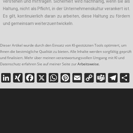
verstehen und mittragen. Sicherheit wird nachhaltig, wenn sie als
Haltung, nicht als Pflicht, in der Unternehmenskultur verankert ist.
Es gilt, kontinuierlich daran zu arbeiten, diese Haltung zu fördern
und gemeinsam weiterzuentwickeln.
Dieser Artikel wurde durch den Einsatz von KI-gestützten Tools optimiert, um
Ihnen die bestmögliche Qualität zu bieten. Alle Inhalte werden sorgfältig geprüft
und finalisiert. Mehr über meinen verantwortungsvollen Umgang mit KI und
Datenschutz erfahren Sie auf meiner Seite zur
Arbeitsweise
.
Li
XI
F
X
W
Pi
E
C
T
T
n
N
a
h
nt
m
o
e
el
k
G
c
at
er
ai
p
a
e
e
e
s
e
l
y
m
gr
dI
b
A
st
Li
s
a
n
o
p
n
m