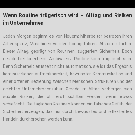
Wenn Routine trügerisch wird – Alltag und Risiken
im Unternehmen
Jeden Morgen beginnt es von Neuem: Mitarbeiter betreten ihren
Arbeitsplatz, Maschinen werden hochgefahren, Abläufe starten.
Dieser Alltag, geprägt von Routinen, suggeriert Sicherheit. Doch
gerade hier lauert eine Ambivalenz: Routine kann trügerisch sein.
Denn Sicherheit entsteht nicht automatisch, sie ist das Ergebnis
kontinuierlicher Aufmerksamkeit, bewusster Kommunikation und
einer offenen Beziehung zwischen Menschen, Strukturen und der
gelebten Unternehmenskultur. Gerade im Alltag verbergen sich
subtile Risiken, die oft erst sichtbar werden, wenn etwas
schiefgeht. Die täglichen Routinen können ein falsches Gefühl der
Sicherheit erzeugen, das nur durch bewusstes und reflektiertes
Handeln durchbrochen werden kann.