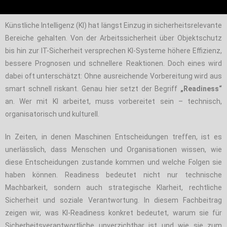
Künstliche Intelligenz (KI) hat längst Einzug in sicherheitsrelevante
Bereiche gehalten. Von der Arbeitssicherheit über Objektschutz
bis hin zur IT-Sicherheit versprechen KI-Systeme höhere Effizienz,
bessere Prognosen und schnellere Reaktionen. Doch eines wird
dabei oft unterschätzt: Ohne ausreichende Vorbereitung wird aus
smart schnell riskant. Genau hier setzt der Begriff
„Readiness“
an. Wer mit KI arbeitet, muss vorbereitet sein – technisch,
organisatorisch und kulturell.
In Zeiten, in denen Maschinen Entscheidungen treffen, ist es
unerlässlich, dass Menschen und Organisationen wissen, wie
diese Entscheidungen zustande kommen und welche Folgen sie
haben können. Readiness bedeutet nicht nur technische
Machbarkeit, sondern auch strategische Klarheit, rechtliche
Sicherheit und soziale Verantwortung. In diesem Fachbeitrag
zeigen wir, was KI-Readiness konkret bedeutet, warum sie für
Sicherheitsverantwortliche unverzichtbar ist und wie sie zum