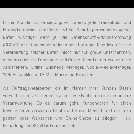
In der Ära der Digitalisierung, wo nahezu jede Transaktion und
Interaktion online stattfindet, ist der Schutz personenbezogener
Daten wichtiger denn je. Die Datenschutz-Grundverordnung
(DSGVO) der Europäischen Union setzt strenge Richtlinien für die
Verarbeitung solcher Daten, nicht nur für große Unternehmen,
sondern auch für Freelancer und Online-Dienstleister wie virtuelle
Assistenten, Online Business Manager, Social-Media-Manager,
Web-Entwickler und E-Mail-Marketing-Experten.
Als Auftragsverarbeiter, die im Namen ihrer Kunden Daten
verwalten und verarbeiten, tragen diese Fachleute eine besondere
Verantwortung. Ob es darum geht, Kundendaten für einen
Newsletter zu verwalten, Inhalte auf Social-Media-Plattformen zu
posten oder Webseiten und Online-Shops zu pflegen – die
Einhaltung der DSGVO ist unerlässlich.